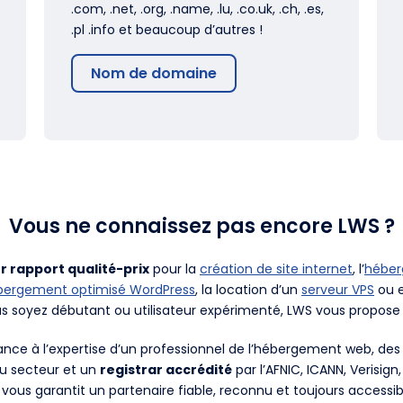
.com, .net, .org, .name, .lu, .co.uk, .ch, .es,
.pl .info et beaucoup d’autres !
Nom de domaine
Vous ne connaissez pas encore LWS ?
r rapport qualité-prix
pour la
création de site internet
, l’
hébe
bergement optimisé WordPress
, la location d’un
serveur VPS
ou e
us soyez débutant ou utilisateur expérimenté, LWS vous propose 
fiance à l’expertise d’un professionnel de l’hébergement web, d
du secteur et un
registrar accrédité
par l’AFNIC, ICANN, Verisign
 vous garantit un partenaire fiable, reconnu et toujours accessib